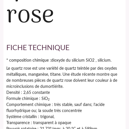
rose
FICHE TECHNIQUE
* composition chimique
:dioxyde du silicium SiO2 , silicium.
Le quartz rose est une variété de quartz teintée par des oxydes
métalliques, manganèse, titane. Une étude récente montre que
de nombreuses pièces de quartz rose doivent leur couleur à de
microinclusions de dumortiérite.
Densité :
2,65 constante
Formule chimique :
SiO
2
Comportement chimique :
très stable, sauf dans; l’acide
fluorhydrique ou; la soude très concentrée
Système cristallin :
trigonal,
Transparence :
transparent à opaque
Pouvoir rotatoire :
21.73°/mm; à 20 °C et à 589nm