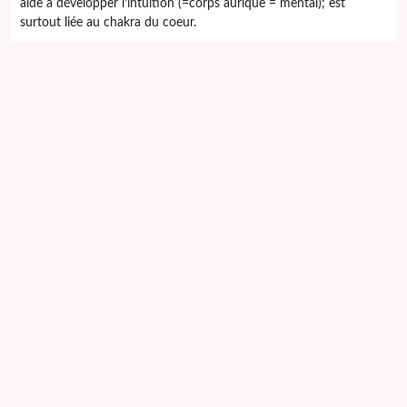
aide à développer l’intuition (=corps aurique = mental); est
surtout liée au chakra du coeur.
*
Profession en harmonie
: toutes les professions nécessitant du
coeur.
BIBLIOGRAPHIE
dictionnaire de la lithothérapie Bochiéro,
la force des pierres E Shaufefelberger-landherr
logique thérapeutique
du docteur Bruno Brigo
oligoélément et
remède lithothérapie Edition résurgence
GUIDE des élixirs de minéraux
VENTE EN LIGNE
Minéraux, bijoux, élixir et huile de cristaux