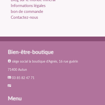
Informations légales
bon de commande
Contactez-nous
Bien-être-boutique
contacts
siège social la boutique d'Agnès, 16 rue guérin
71400 Autun
contact_phone
03 85 82 47 71
contact_mail
Menu