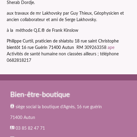
Sherab Dordje.
aux travaux de mr Lakhovsky par Guy Thieux, Géophysicien et
ancien collaborateur et ami de Serge Lakhovsky.
à la méthode Q.E.® de Frank Kinslow
Philippe Curtil,
praticien de shiatstu 18 rue saint Christophe
bientôt 16 rue Guérin 71400 Autun
RM 309263358
ape
Activités de santé humaine non classées ailleurs ; téléphone
0682818217
Bien-être-boutique
contacts
siège social la boutique d'Agnès, 16 rue guérin
71400 Autun
contact_phone
03 85 82 47 71