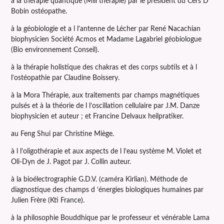
à la thérapie quantique (Mill thérapie) par le président du Cers D
Bobin ostéopathe.
à la géobiologie et a l l’antenne de Lécher par René Nacachian
biophysicien Société Acmos et Madame Lagabriel géobiologue
(Bio environnement Conseil).
à la thérapie holistique des chakras et des corps subtils et à l
l’ostéopathie par Claudine Boissery.
à la Mora Thérapie, aux traitements par champs magnétiques
pulsés et à la théorie de l l’oscillation cellulaire par J.M. Danze
biophysicien et auteur ; et Francine Delvaux heilpratiker.
au Feng Shui par Christine Miège.
à l l’oligothérapie et aux aspects de l l’eau système M. Violet et
Oli-Dyn de J. Pagot par J. Collin auteur.
à la bioélectrographie G.D.V. (caméra Kirlian). Méthode de
diagnostique des champs d ‘énergies biologiques humaines par
Julien Frère (Kti France).
à la philosophie Bouddhique par le professeur et vénérable Lama