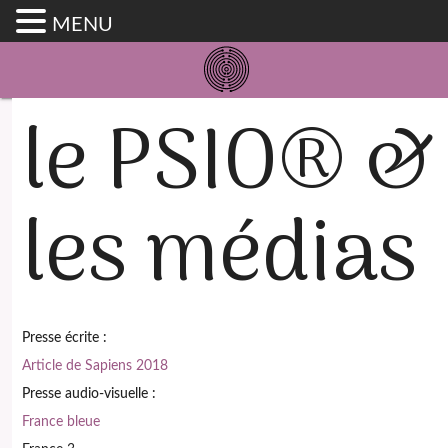
MENU
le PSIO® &
les médias
Presse écrite :
Article de Sapiens 2018
Presse audio-visuelle :
France bleue