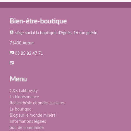
Bien-être-boutique
contacts
siège social la boutique d'Agnès, 16 rue guérin
71400 Autun
contact_phone
03 85 82 47 71
contact_mail
Menu
G&S Lakhovsky
La biorésonance
Radiesthésie et ondes scalaires
La boutique
Blog sur le monde minéral
Informations légales
bon de commande