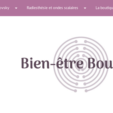
arrow_drop_down
arrow_drop_down
ovsky
Radiesthésie et ondes scalaires
La boutiq