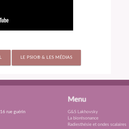
L
LE PSIO® & LES MÉDIAS
Menu
 16 rue guérin
G&S Lakhovsky
La biorésonance
Radiesthésie et ondes scalaires