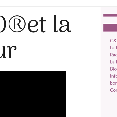
O®et la
ur
catégories
G&
La 
Rad
La 
Blo
Inf
bo
Con