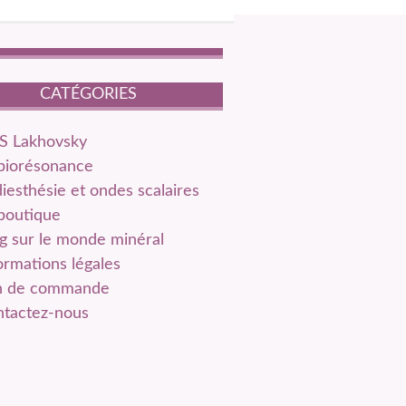
CATÉGORIES
S Lakhovsky
biorésonance
iesthésie et ondes scalaires
boutique
g sur le monde minéral
ormations légales
n de commande
tactez-nous