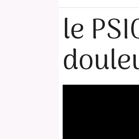
le PSI
doule