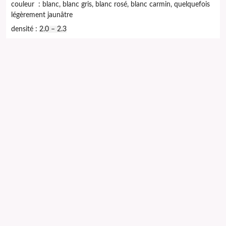
couleur : blanc, blanc gris, blanc rosé, blanc carmin, quelquefois
légèrement jaunâtre
densité :
2.0 – 2.3
dureté : 2.0 – 2.5
point de fusion :
1 550
°C
AVERTISSEMENT
L'ensemble des données ci dessus sont extraites de la tradition
populaire et ne remplace en aucun cas un diagnostique médical
ni se substitue à un traitement médical classique ou à l'avis de
votre médecin.
SODALITE
L’OLOM