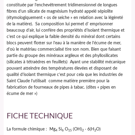
constituée par l’enchevêtrement tridimensionnel de longues
fibres d’un silicate de magnésium hydraté appelé sépiolite
(étymologiquement « os de seiche » en relation avec la légèreté
de la matière). Sa composition lui permet d’ emprisonner
beaucoup d’air, lui confère des propriétés d’isolant thermique et
c’est ce qui explique la faible densité du minéral dont certains
blocs peuvent flotter sur l’eau à la manière de l’écume de mer,
d’où le matériau commercialisé tire son nom. Bien que faisant
partie du groupe des minéraux argileux et des phyllosilicates
(silicates à tétraèdres en feuillets) Ayant une stabilité mécanique
pouvant atteindre des températures élevées et disposant de
qualité d’isolant thermique c’est pour cela que les industries de
Saint Claude l’utilisait comme matière première pour la
fabrication de fourneaux de pipes à tabac. (dites « pipes en
écume de mer »)
FICHE TECHNIQUE
La formule chimique : Mg
Si
O
(OH)
· 6(H
O)
4
6
15
2
2