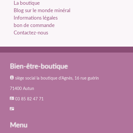
La boutique
Blog sur le monde minéral
Informations légales
bon de commande
Contactez-nous
Bien-être-boutique
contacts
siège social la boutique d'Agnès, 16 rue guérin
71400 Autun
contact_phone
03 85 82 47 71
contact_mail
Menu