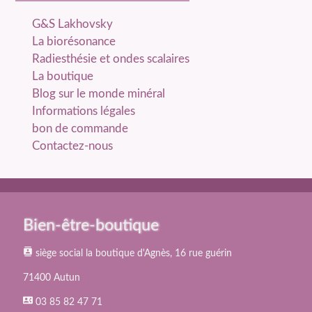
catégories
G&S Lakhovsky
La biorésonance
Radiesthésie et ondes scalaires
La boutique
Blog sur le monde minéral
Informations légales
bon de commande
Contactez-nous
Bien-être-boutique
contacts
siège social la boutique d'Agnès, 16 rue guérin
71400 Autun
contact_phone
03 85 82 47 71