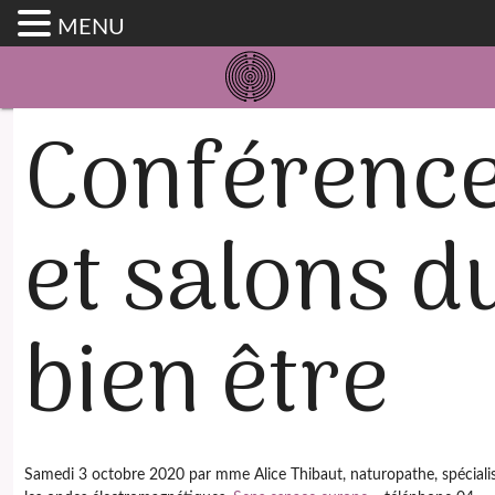
MENU
Conférenc
et salons d
bien être
Samedi 3 octobre 2020 par mme Alice Thibaut, naturopathe, spéciali