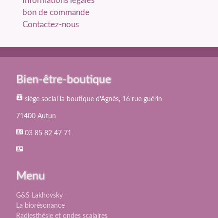
Informations légales
bon de commande
Contactez-nous
Bien-être-boutique
contacts
siège social la boutique d'Agnès, 16 rue guérin
71400 Autun
contact_phone
03 85 82 47 71
contact_mail
Menu
G&S Lakhovsky
La biorésonance
Radiesthésie et ondes scalaires