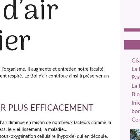
 d’air
ier
catégories
G&
La 
 l’organisme. Il augmente et entretien notre faculté
t respiré. Le Bol d’air contribue ainsi à préserver un
Rad
La 
Blo
Inf
RER PLUS EFFICACEMENT
bo
Con
e l’air diminue en raison de nombreux facteurs comme la
ess, le vieillissement, la maladie…
 sous-oxygénation cellulaire (hypoxie) qui en découle.