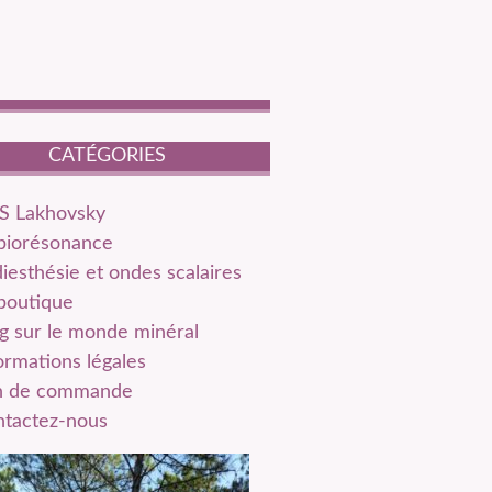
CATÉGORIES
S Lakhovsky
biorésonance
iesthésie et ondes scalaires
boutique
g sur le monde minéral
ormations légales
n de commande
tactez-nous