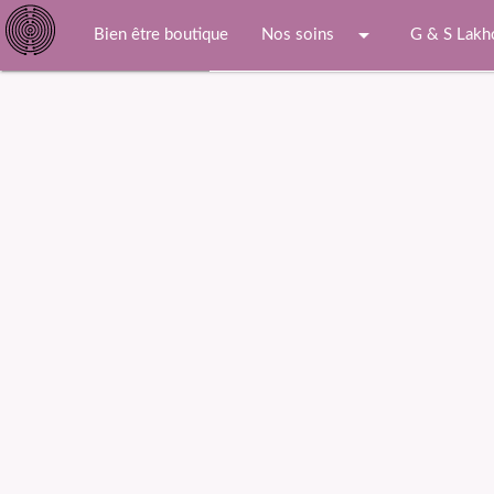
arrow_drop_down
Bien être boutique
Nos soins
G & S Lakh