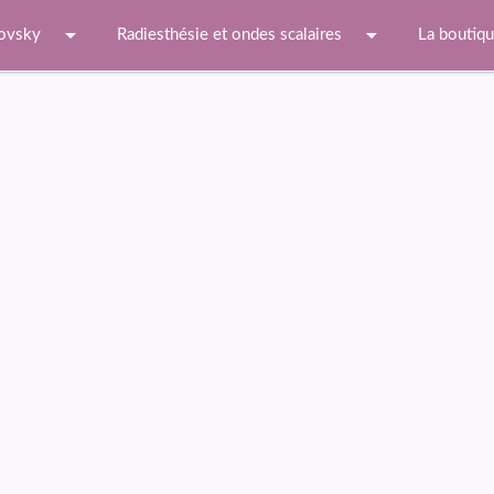
arrow_drop_down
arrow_drop_down
ovsky
Radiesthésie et ondes scalaires
La boutiq