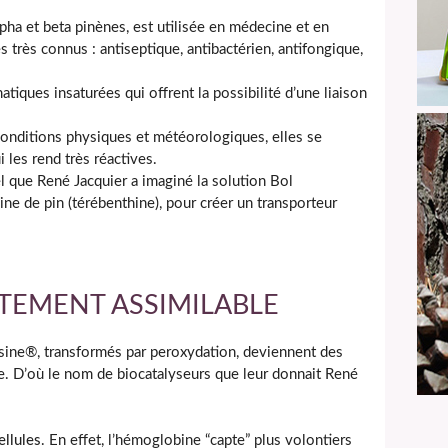
lpha et beta pinènes, est utilisée en médecine et en
très connus : antiseptique, antibactérien, antifongique,
iques insaturées qui offrent la possibilité d’une liaison
conditions physiques et météorologiques, elles se
 les rend très réactives.
l que René Jacquier a imaginé la solution Bol
résine de pin (térébenthine), pour créer un transporteur
EMENT ASSIMILABLE
ésine®, transformés par peroxydation, deviennent des
ire. D’où le nom de biocatalyseurs que leur donnait René
ellules
. En effet, l’hémoglobine “capte” plus volontiers