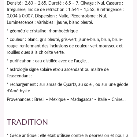
Densité : 2,60 – 2,65, Dureté : 6,5 – 7, Clivage : Nul, Cassure :
Irrégulière, Indice de réfraction : 1,544 – 1,553, Biréfringence :
0,004 à 0,007, Dispersion : Nulle, Pléochroïsme : Nul,
Luminescence : Variables : jaune, blanc bleuté.
*
géométrie cristalin
e :rhomboédrique
* couleur
: blanc, gris bleuté, gris-vert, jaune-brun, brun, brun-
rouge, renfermant des inclusions de couleur vert mousseux et
rouilles dues à la chlorite verte.
*
purification :
eau distillée avec de l’argile, .
* astrologie
signe solaire et/ou ascendant ou maitre de
l’eascendant :
*
rechargement :
sur amas de Quartz, au soleil, ou sur une géode
d’Améthyste
Provenance
s : Brésil – Mexique – Madagascar – Italie – Chine…
TRADITION
* Grèce antique : elle était utilisée contre la dépression et pour la