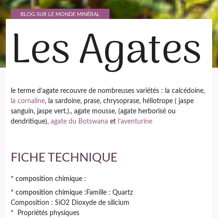
BLOG SUR LE MONDE MINÉRAL
Les Agates
le terme d’agate recouvre de nombreuses variétés : la calcédoine,
la cornaline
, la sardoine, prase, chrysoprase, héliotrope ( jaspe
sanguin, jaspe vert.)., agate mousse, (agate herborisé ou
dendritique),
agate du Botswana
et
l’aventurine
FICHE TECHNIQUE
* composition chimique
:
* composition chimique
:Famille : Quartz
Composition : SiO2 Dioxyde de silicium
*
Propriétés physiques