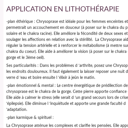
APPLICATION EN LITHOTHÉRAPIE
-plan éthérique : Chrysoprase est idéale pour les femmes enceintes et
permettrait un accouchement en douceur (à poser sur le chakra du p
solaire et le chakra racine). Elle améliore la fécondité de deux sexes et
soulager les affections en relation avec la stérilité. La Chrysoprase ai
réguler la tension artérielle et à renforcer le métabolisme (à mettre sur
chakra du coeur). Elle aide à améliorer la vision (à poser sur le chakra 
gorge et le 3ème oeil).
Ses particularités : Dans les problèmes d ‘arthrite, posez une Chrysop
les endroits douloureux. Il faut également la laisser reposer une nuit 
verre d ‘eau et boire ensuite l ‘élixir à jeûn le matin.
-plan émotionnel & mental : Le centre énergétique de prédilection de
chrysoprase est le chakra de la gorge. Cette pierre apporte confiance 
Elle aide à calmer le stress (elle serait d ‘un grand secours lors de cris
‘épilepsie). Elle diminue l ‘inquiétude et apporte une grande faculté d
‘adaptation.
-plan karmique & spirituel :
La Chrysoprase atténue les complexes et clarifie les pensées. Elle appo