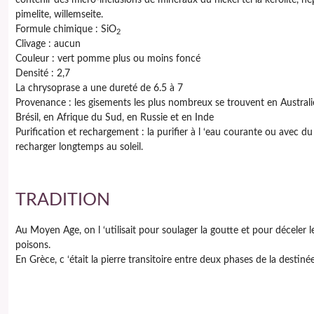
contenir des micro-inclusions de minéraux du nickel tel la kerolite, né
pimelite, willemseite.
Formule chimique :
SiO
2
Clivage :
aucun
Couleur :
vert pomme plus ou moins foncé
Densité :
2,7
La chrysoprase a une dureté de 6.5 à 7
Provenance : les gisements les plus nombreux se trouvent en Australi
Brésil, en Afrique du Sud, en Russie et en Inde
Purification et rechargement : la purifier à l ‘eau courante ou avec du 
recharger longtemps au soleil.
TRADITION
Au Moyen Age, on l ‘utilisait pour soulager la goutte et pour déceler l
poisons.
En Grèce, c ‘était la pierre transitoire entre deux phases de la destinée