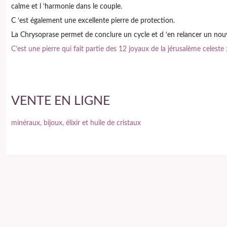
calme et l ‘harmonie dans le couple.
C ‘est également une excellente pierre de protection.
La Chrysoprase permet de conclure un cycle et d ‘en relancer un nou
C’est une pierre qui fait partie des 12 joyaux de la jérusalème celeste 
VENTE EN LIGNE
minéraux, bijoux, élixir et huile de cristaux
AVERTISSEMENT
L'ensemble des données ci dessus sont extraites de la tradition popula
remplace en aucun cas un diagnostique médical ni se substitue à un
traitement médical classique ou à l'avis de votre médecin.