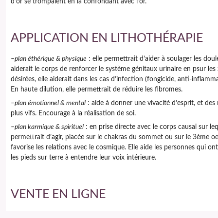
d’or se trompaient en la confondant avec l’or.
APPLICATION EN LITHOTHÉRAPIE
–
plan éthérique & physique
: elle permettrait d’aider à soulager les doul
aiderait le corps de renforcer le système génitaux urinaire en psur les
désirées, elle aiderait dans les cas d’infection (fongicide, anti-inflamma
En haute dilution, elle permettrait de réduire les fibromes.
–
plan émotionnel & mental
: aide à donner une vivacité d’esprit, et des 
plus vifs. Encourage à la réalisation de soi.
–
plan karmique & spirituel
: en prise directe avec le corps causal sur leq
permettrait d’agir, placée sur le chakras du sommet ou sur le 3ème oei
favorise les relations avec le cosmique. Elle aide les personnes qui on
les pieds sur terre à entendre leur voix intérieure.
VENTE EN LIGNE
minéraux, bijoux, élixir et huile de cristaux