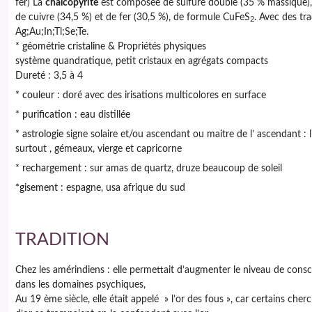
fer) La
chalcopyrite
est composée de sulfure double (35 % massique)
de cuivre (34,5 %) et de fer (30,5 %), de formule CuFeS
. Avec des tr
2
Ag;Au;In;Tl;Se;Te.
*
géométrie cristalin
e & Propriétés physiques
système quandratique, petit cristaux en agrégats compacts
Dureté : 3,5 à 4
* couleur
: doré avec des irisations multicolores en surface
*
purification :
eau distillée
* astrologie
signe solaire et/ou ascendant ou maitre de l’ ascendant : 
surtout , gémeaux, vierge et capricorne
*
rechargement :
sur amas de quartz, druze beaucoup de soleil
*gisement
: espagne, usa afrique du sud
TRADITION
Chez les amérindiens : elle permettait d’augmenter le niveau de cons
dans les domaines psychiques,
Au 19 ème siècle, elle était appelé » l’or des fous », car certains cher