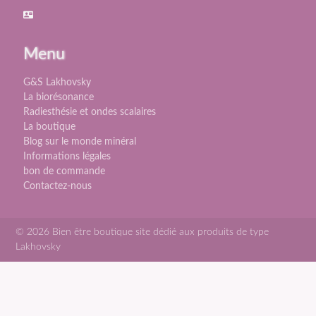
contact_mail
Menu
G&S Lakhovsky
La biorésonance
Radiesthésie et ondes scalaires
La boutique
Blog sur le monde minéral
Informations légales
bon de commande
Contactez-nous
© 2026 Bien être boutique site dédié aux produits de type
Lakhovsky